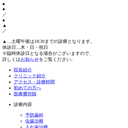
●
●
／
●
▲
／
▲…土曜午後は18:30までの診療となります。
休診日…木・日・祝日
※臨時休診日となる場合がございますので、
詳しくは
お知らせ
をご覧ください。
院長紹介
クリニック紹介
アクセス・診療時間
初めての方へ
医療費控除
診療内容
予防歯科
虫歯治療
入れ歯治療