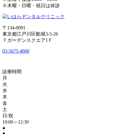
※木曜・日曜・祝日は休診
〒134-0091
東京都江戸川区船堀3-5-26
Ｔガーデンスクエア1Ｆ
03-5675-4600
診療時間
月
火
水
木
金
土
日/祝
10:00～12:30
●
●