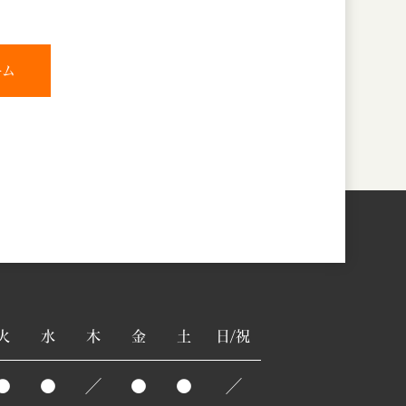
ーム
火
水
木
金
土
日/祝
●
●
／
●
●
／