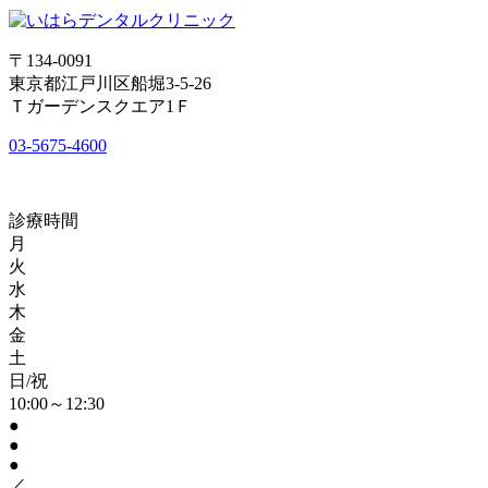
〒134-0091
東京都江戸川区船堀3-5-26
Ｔガーデンスクエア1Ｆ
03-5675-4600
診療時間
月
火
水
木
金
土
日/祝
10:00～12:30
●
●
●
／